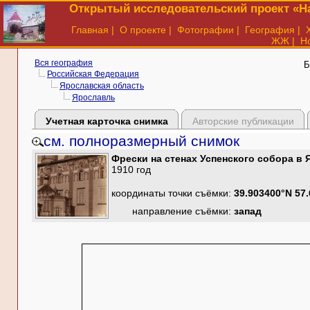
Открытый исследовательский проект «На
Главная
|
О проекте
|
Фотографии
|
География
|
ЖЖ
|
Н
Вся география
Б
Российская Федерация
Ярославская область
Ярославль
Учетная карточка снимка
Авторские публикации
см. полноразмерный снимок
Фрески на стенах Успенского собора в 
1910 год
координаты точки съёмки:
39.903400°N 57
направление съёмки:
запад