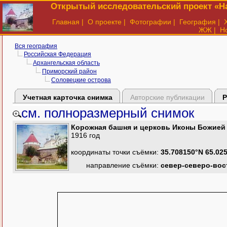
Открытый исследовательский проект «На
Главная
|
О проекте
|
Фотографии
|
География
|
ЖЖ
|
Н
Вся география
Российская Федерация
Архангельская область
Приморский район
Соловецкие острова
Учетная карточка снимка
Авторские публикации
Р
см. полноразмерный снимок
Корожная башня и церковь Иконы Божией 
1916 год
координаты точки съёмки:
35.708150°N 65.02
направление съёмки:
север-северо-вос