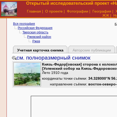
Открытый исследовательский проект «На
Главная
|
О проекте
|
Фотографии
|
География
|
ЖЖ
|
Н
Вся география
Б
Российская Федерация
Тверская область
Ржевский район
Ржев
Учетная карточка снимка
Авторские публикации
см. полноразмерный снимок
Князь-Федор[овская] сторона с колокол
[Успенский собор на Князь-Федоровско
Лето 1910 года
координаты точки съёмки:
34.328000°N 56
направление съёмки:
восток-северо