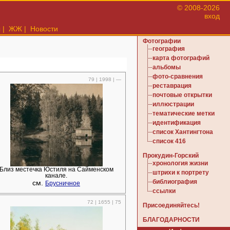
© 2008-2026
вход
ы
|
ЖЖ
|
Новости
Фотографии
география
карта фотографий
альбомы
фото-сравнения
79 | 1998 | —
реставрация
почтовые открытки
иллюстрации
тематические метки
идентификация
список Хантингтона
список 416
Прокудин-Горский
хронология жизни
Близ местечка Юстиля на Сайменском
штрихи к портрету
канале.
см.
библиография
Брусничное
ссылки
72 | 1655 | 75
Присоединяйтесь!
БЛАГОДАРНОСТИ