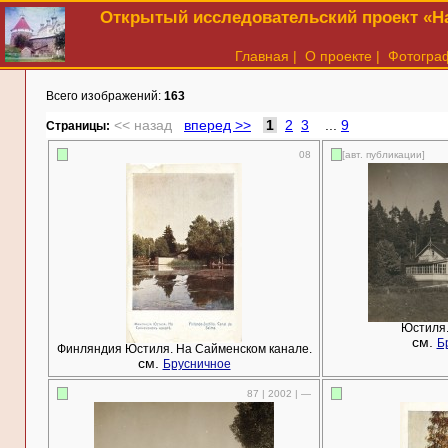
Открытый исследовательский проект «На
Главная
|
О проекте
|
Фотогра
Всего изображений:
163
<< назад
вперед >>
1
2
3
...
9
Cтраницы:
08
[авт. публикации]
Юстиля.
см.
Б
Финляндия Юстиля. На Сайменском канале.
см.
Брусничное
87 | 2002 | —