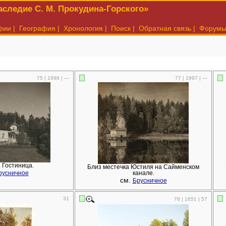
следие С. М. Прокудина-Горского»
фии
|
География
|
Хронология
|
Поиск
|
Обратная связь
|
Форум
75 | 1996 | —
77 | 1997 | —
 Гостиница.
Близ местечка Юстиля на Сайменском
русничное
канале.
см.
Брусничное
31
78 | 1651 | 57