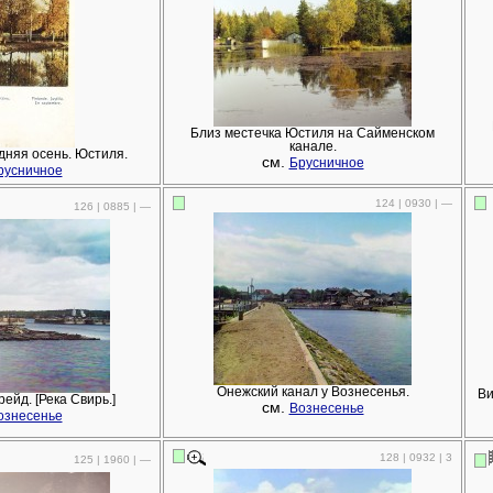
Близ местечка Юстиля на Сайменском
канале.
дняя осень. Юстиля.
см.
Брусничное
русничное
124 | 0930 | —
126 | 0885 | —
Онежский канал у Вознесенья.
Ви
ейд. [Река Свирь.]
см.
Вознесенье
ознесенье
128 | 0932 | 3
125 | 1960 | —