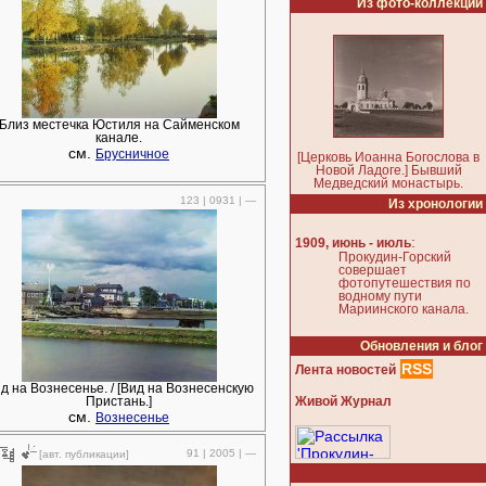
Из фото-коллекции
Близ местечка Юстиля на Сайменском
канале.
см.
Брусничное
[Церковь Иоанна Богослова в
Новой Ладоге.] Бывший
Медведский монастырь.
123 | 0931 | —
Из хронологии
:
1909, июнь - июль
Прокудин-Горский
совершает
фотопутешествия по
водному пути
Мариинского канала.
Обновления и блог
RSS
Лента новостей
д на Вознесенье. / [Вид на Вознесенскую
Живой Журнал
Пристань.]
см.
Вознесенье
91 | 2005 | —
[авт. публикации]