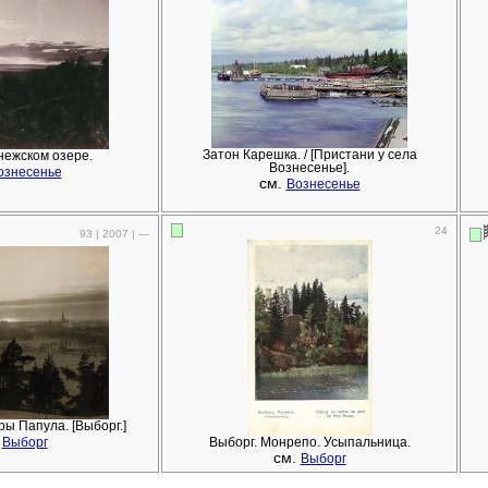
Затон Карешка. / [Пристани у села
нежском озере.
Вознесенье].
ознесенье
см.
Вознесенье
24
93 | 2007 | —
ры Папула. [Выборг.]
.
Выборг
Выборг. Монрепо. Усыпальница.
см.
Выборг