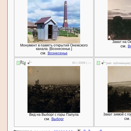
Закат на О
Монумент в память открытия Онежского
см.
В
канала. [Вознесенье.]
см.
Вознесенье
92 | 2006 | —
[авт. публикации]
Закат зимой с го
Вид на Выборг с горы Папула
см
см.
Выборг