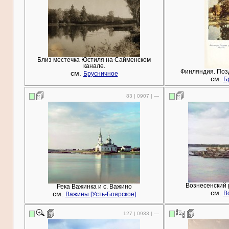
Близ местечка Юстиля на Сайменском
канале.
Финляндия. Поз
см.
Брусничное
см.
Б
83 | 0907 | —
Вознесенский р
Река Важинка и с. Важино
см.
см.
В
Важины [Усть-Боярское]
127 | 0933 | —