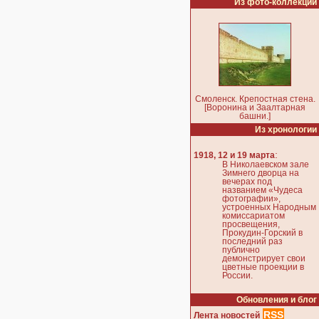
Из фото-коллекции
Смоленск. Крепостная стена.
[Воронина и Заалтарная
башни.]
Из хронологии
:
1918, 12 и 19 марта
В Николаевском зале
Зимнего дворца на
вечерах под
названием «Чудеса
фотографии»,
устроенных Народным
комиссариатом
просвещения,
Прокудин-Горский в
последний раз
публично
демонстрирует свои
цветные проекции в
России.
Обновления и блог
RSS
Лента новостей