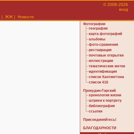
© 2008-2026
вход
ы
|
ЖЖ
|
Новости
Фотографии
география
карта фотографий
альбомы
фото-сравнения
реставрация
почтовые открытки
иллюстрации
тематические метки
идентификация
список Хантингтона
список 416
Прокудин-Горский
хронология жизни
штрихи к портрету
библиография
ссылки
Присоединяйтесь!
БЛАГОДАРНОСТИ