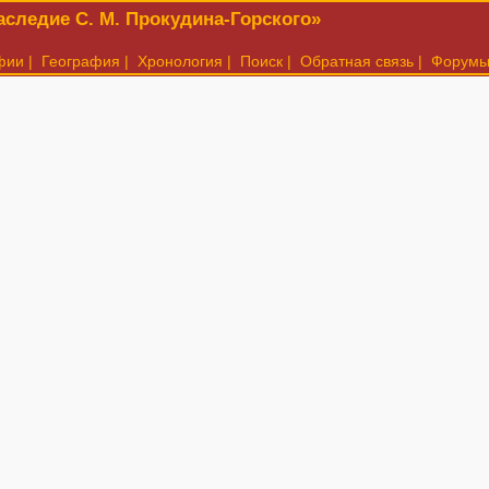
следие С. М. Прокудина-Горского»
фии
|
География
|
Хронология
|
Поиск
|
Обратная связь
|
Форум