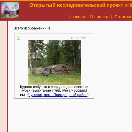
Открытый исследовательский проект «На
Главная
|
О проекте
|
Фотогра
Всего изображений:
1
487 | 0725 | —
Курная избушка в лесу для дровосеков и
курья (выжигание угля). [Река Чусовая.]
см.
[Чусовая, река: Пригородный район]