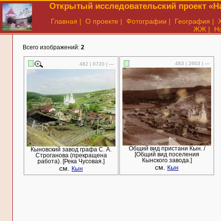
Открытый исследовательский проект «На
Главная
|
О проекте
|
Фотографии
|
География
|
ЖЖ
|
Н
Всего изображений:
2
483 | 2603 | —
482 | 0720 | —
Общий вид пристани Кын. /
Кыновский завод графа С. А.
[Общий вид поселения
Строганова (прекращена
Кынского завода.]
работа). [Река Чусовая.]
см.
см.
Кын
Кын