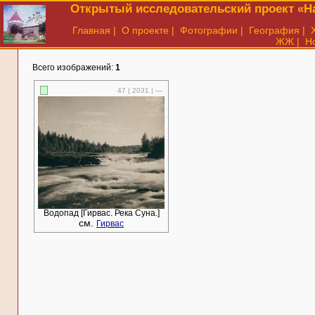
Открытый исследовательский проект «На
Главная
|
О проекте
|
Фотографии
|
География
|
ЖЖ
|
Н
Всего изображений:
1
47 | 2031 | —
Водопад [Гирвас. Река Суна.]
см.
Гирвас