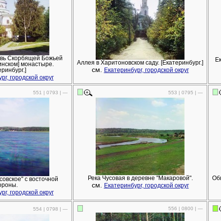
овь Скорбящей Божьей
Е
Аллея в Харитоновском саду. [Екатеринбург.]
инском] монастыре.
см.
еринбург.]
Екатеринбург, городской округ
рг, городской округ
551 | 0793 | —
553 | 0795 | —
Река Чусовая в деревне "Макаровой".
Об
совское" с восточной
см.
ороны.
Екатеринбург, городской округ
рг, городской округ
556 | 0800 | —
554 | 0798 | —