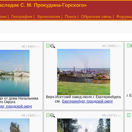
следие С. М. Прокудина-Горского»
фии
|
География
|
Хронология
|
Поиск
|
Обратная связь
|
Форум
42 | 0465 | —
38 | 0464 | —
г.
Верх-Исетский завод около г. Екатеринбурга.
рг от дома Начальника
см.
Екатеринбург, городской округ
го Округа.
рг, городской округ
48 | 0469 | —
56 | 0473 | —