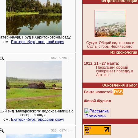
Из фото-коллекции
катеринбург. Пруд в Харитоновском саду.
см.
Екатеринбург, городской округ
Сухум. Общий вид города и
бухты с горы Чернявского.
Из хронологии
552 | 0796 | —
:
1912, 21 - 27 марта
Прокудин-Горский
совершает поездку в
Артвин.
Обновления и блог
RSS
Лента новостей
Живой Журнал
щий вид "Макаровского" водохранилища с
северо-запада.
см.
Екатеринбург, городской округ
536 | 0874 | —