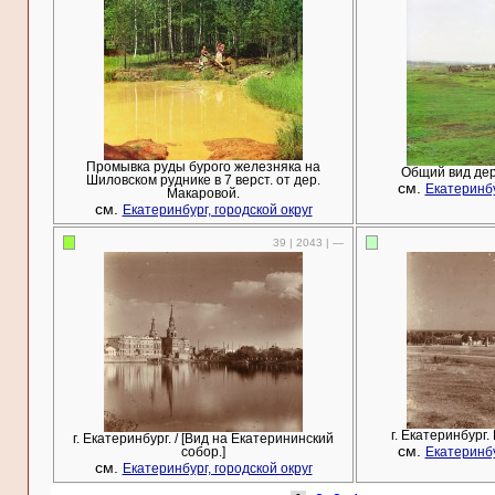
Промывка руды бурого железняка на
Общий вид дер
Шиловском руднике в 7 верст. от дер.
см.
Екатеринбу
Макаровой.
см.
Екатеринбург, городской округ
39 | 2043 | —
г. Екатеринбург.
г. Екатеринбург. / [Вид на Екатерининский
см.
собор.]
Екатеринбу
см.
Екатеринбург, городской округ