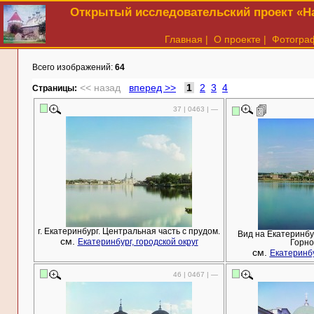
Открытый исследовательский проект «На
Главная
|
О проекте
|
Фотогра
Всего изображений:
64
<< назад
вперед >>
1
2
3
4
Cтраницы:
37 | 0463 | —
г. Екатеринбург. Центральная часть с прудом.
Вид на Екатеринбу
см.
Екатеринбург, городской округ
Горно
см.
Екатеринбу
46 | 0467 | —