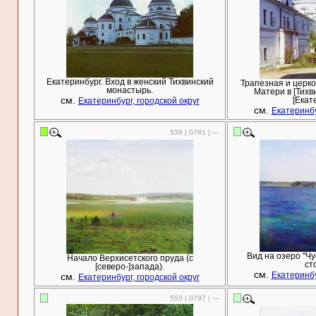
Екатеринбург. Вход в женский Тихвинский
Трапезная и церк
монастырь.
Матери в [Тихв
см.
[Екат
Екатеринбург, городской округ
см.
Екатеринбу
538 | 0781 | —
Вид на озеро "Чу
Начало Верхисетского пруда (с
ст
[северо-]запада).
см.
см.
Екатеринбу
Екатеринбург, городской округ
555 | 0797 | —