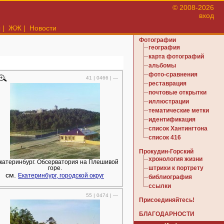
© 2008-2026
вход
ы
|
ЖЖ
|
Новости
Фотографии
география
карта фотографий
альбомы
фото-сравнения
41 | 0466 | —
реставрация
почтовые открытки
иллюстрации
тематические метки
идентификация
список Хантингтона
список 416
Прокудин-Горский
хронология жизни
 Екатеринбург. Обсерватория на Плешивой
горе.
штрихи к портрету
см.
Екатеринбург, городской округ
библиография
ссылки
55 | 0474 | —
Присоединяйтесь!
БЛАГОДАРНОСТИ