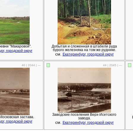
евни "Макаровой".
Добытая и сложенная в штабели руда
бурого железняка на том же руднике.
рг, городской округ
см.
Екатеринбург, городской округ
40 | 2044 | —
44 | 2045 | —
Заводские поселения Верх-Исетского
 Московская застава.
завода.
рг, городской округ
см.
Екатеринбург, городской округ