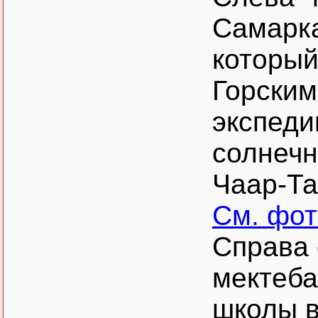
Самарк
который
Горским
экспеди
солнечн
Чаар-Та
См. фо
Справа 
мектеба
школы в