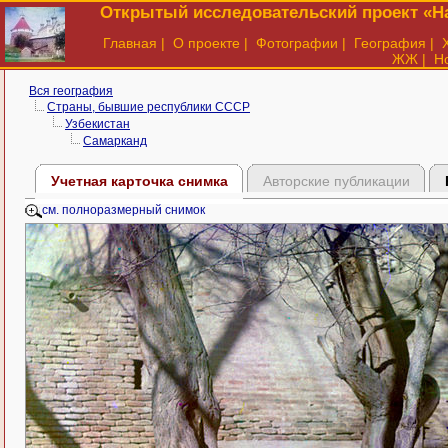
Открытый исследовательский проект «На
Главная
|
О проекте
|
Фотографии
|
География
|
ЖЖ
|
Н
Вся география
Страны, бывшие республики СССР
Узбекистан
Самарканд
Учетная карточка снимка
Авторские публикации
см. полноразмерный снимок