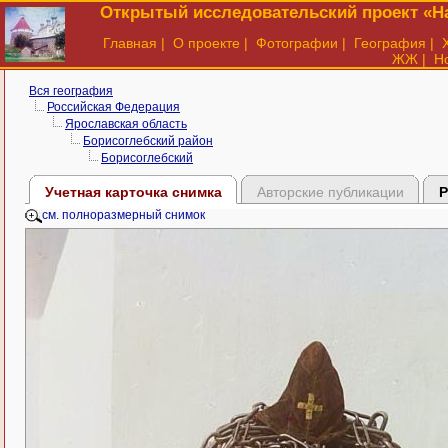
Открытый исследовательский проект «На
Главная
|
О проекте
|
Фотографии
|
География
|
ЖЖ
|
Н
Вся география
Российская Федерация
Ярославская область
Борисоглебский район
Борисоглебский
Учетная карточка снимка
Авторские публикации
Р
см. полноразмерный снимок