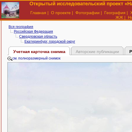
Открытый исследовательский проект «На
Главная
|
О проекте
|
Фотографии
|
География
|
ЖЖ
|
Н
Вся география
Российская Федерация
Свердловская область
Екатеринбург, городской округ
Учетная карточка снимка
Авторские публикации
Р
см. полноразмерный снимок