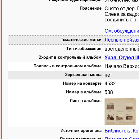
Пояснение
Снято от дер.
Слева за кадро
соединить с р.
См. обсужден
Тематические метки
Лесные пейза
Тип изображения
цветоделенный
Входит в контрольный альбом
Урал. Отдел I
Подпись в контрольном альбоме
Начало Верхисе
Зеркальная метка
нет
Номер на конверте
4532
Номер в альбоме
538
Лист в альбоме
Источник оригинала
Библиотека К