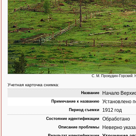
С. М. Прокудин-Горский. 
Учетная карточка снимка:
Название
Начало Верхисе
Примечание к названию
Установлено п
Период съемки
1912 год
Состояние идентификации
Обработано
Описание проблемы
Неверно указа
Результат идентификации
Уточнение ав