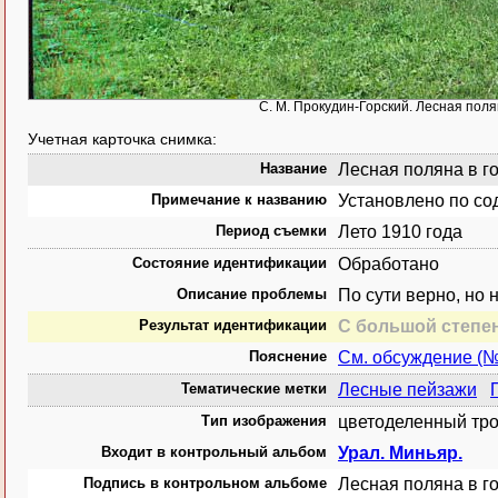
С. М. Прокудин-Горский. Лесная полян
Учетная карточка снимка:
Название
Лесная поляна в го
Примечание к названию
Установлено по со
Период съемки
Лето 1910 года
Состояние идентификации
Обработано
Описание проблемы
По сути верно, но 
Результат идентификации
С большой степе
Пояснение
См. обсуждение (
Тематические метки
Лесные пейзажи
Тип изображения
цветоделенный тро
Входит в контрольный альбом
Урал. Миньяр.
Подпись в контрольном альбоме
Лесная поляна в го