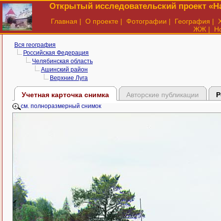
Открытый исследовательский проект «На
Главная
|
О проекте
|
Фотографии
|
География
|
ЖЖ
|
Н
Вся география
Российская Федерация
Челябинская область
Ашинский район
Верхние Луга
Учетная карточка снимка
Авторские публикации
Р
см. полноразмерный снимок