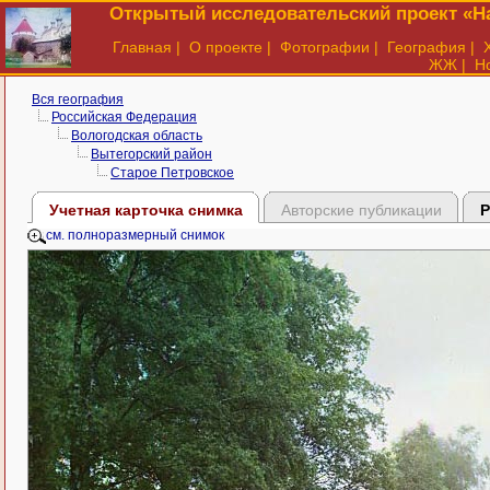
Открытый исследовательский проект «На
Главная
|
О проекте
|
Фотографии
|
География
|
ЖЖ
|
Н
Вся география
Российская Федерация
Вологодская область
Вытегорский район
Старое Петровское
Учетная карточка снимка
Авторские публикации
Р
см. полноразмерный снимок