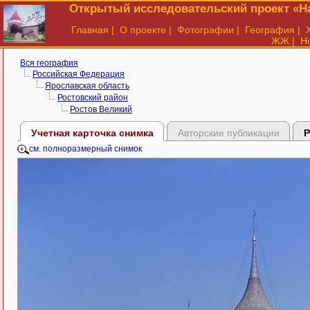
Открытый исследовательский проект «На
Главная
|
О проекте
|
Фотографии
|
География
|
ЖЖ
|
Н
Вся география
Российская Федерация
Ярославская область
Ростовский район
Ростов Великий
Учетная карточка снимка
Авторские публикации
Р
см. полноразмерный снимок