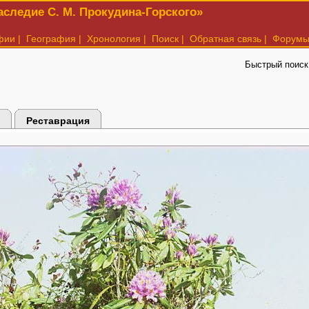
следие С. М. Прокудина-Горского»
фии
|
География
|
Хронология
|
Поиск
|
Обратная связь
|
Форум
Быстрый поиск
Реставрация