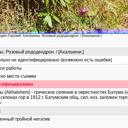
удин-Горский. Ахалшены. Розовый рододендрон. / [Ахалшени.]
. Розовый рододендрон. / [Ахалшени.]
льно не идентифицировано (возможно есть ошибки)
се работы
но место съемки
нтифицировано
 (Akhalsheni) - греческое селение в окрестностях Батума (н
 склонах гор в 1912 г. Батумским общ. сел.-хоз. заложен то
.
я
енный тройной негатив