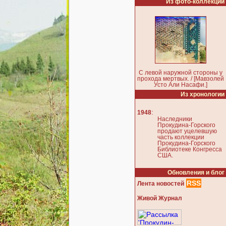
Из фото-коллекции
С левой наружной стороны у
прохода мертвых. / [Мавзолей
Усто Али Насафи.]
Из хронологии
:
1948
Наследники
Прокудина-Горского
продают уцелевшую
часть коллекции
Прокудина-Горского
Библиотеке Конгресса
США.
Обновления и блог
RSS
Лента новостей
Живой Журнал