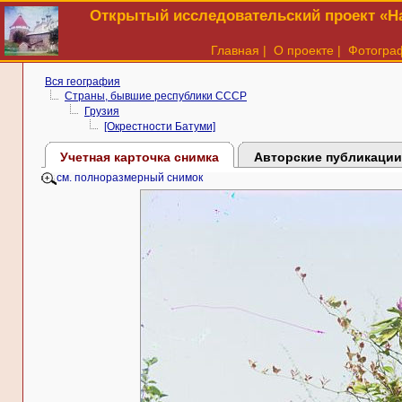
Открытый исследовательский проект «На
Главная
|
О проекте
|
Фотогра
Вся география
Страны, бывшие республики СССР
Грузия
[Окрестности Батуми]
Учетная карточка снимка
Авторские публикации
см. полноразмерный снимок