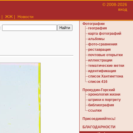
© 2008-2026
вход
ы
|
ЖЖ
|
Новости
Фотографии
:
география
карта фотографий
альбомы
фото-сравнения
реставрация
почтовые открытки
иллюстрации
тематические метки
идентификация
список Хантингтона
список 416
Прокудин-Горский
хронология жизни
штрихи к портрету
библиография
ссылки
Присоединяйтесь!
БЛАГОДАРНОСТИ