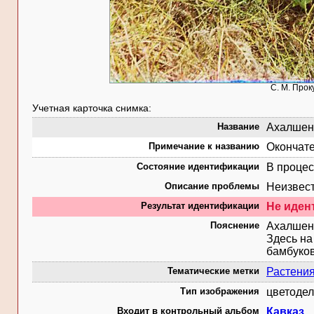
С. М. Прок
Учетная карточка снимка:
Название
Ахалшены
Примечание к названию
Окончате
Состояние идентификации
В процес
Описание проблемы
Неизвест
Результат идентификации
Не иде
Пояснение
Ахалшены
Здесь на
бамбуков
Тематические метки
Растени
Тип изображения
цветодел
Входит в контрольный альбом
Кавказ