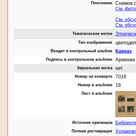
Пояснение
Снимок с
См. фот
См. обс
См. обс
Тематические метки
Этничес
Тип изображения
цветодел
Входит в контрольный альбом
Кавказ
Подпись в контрольном альбоме
Армянки 
Зеркальная метка
нет
Номер на конверте
7018
Номер в альбоме
18
Лист в альбоме
Источник оригинала
Библиот
Полная реставрация
Ходаковс