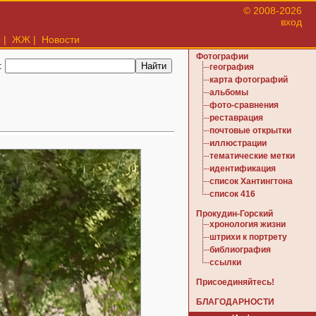
© 2008-2026
вход
ы
|
ЖЖ
|
Новости
Фотографии
:
география
карта фотографий
альбомы
фото-сравнения
реставрация
почтовые открытки
иллюстрации
тематические метки
идентификация
список Хантингтона
список 416
Прокудин-Горский
хронология жизни
штрихи к портрету
библиография
ссылки
Присоединяйтесь!
БЛАГОДАРНОСТИ