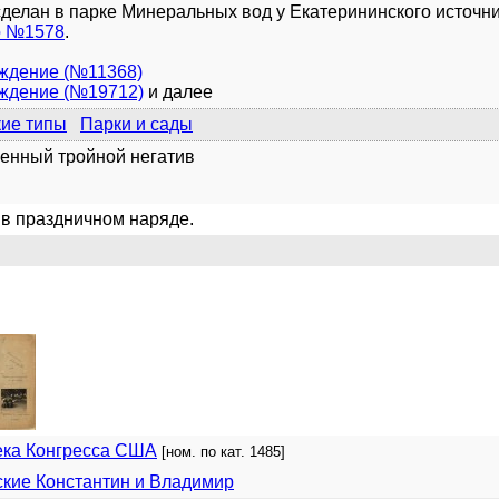
делан в парке Минеральных вод у Екатерининского источни
о №1578
.
уждение (№11368)
уждение (№19712)
и далее
кие типы
Парки и сады
енный тройной негатив
в праздничном наряде.
ека Конгресса США
[ном. по кат. 1485]
кие Константин и Владимир