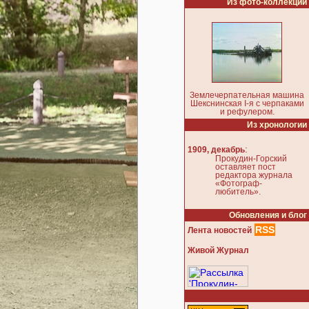
Из фото-коллекции
Землечерпательная машина
Шекснинская I-я с черпаками
и рефулером.
Из хронологии
:
1909, декабрь
Прокудин-Горский
оставляет пост
редактора журнала
«Фотограф-
любитель».
Обновления и блог
RSS
Лента новостей
Живой Журнал