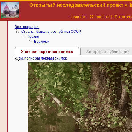
Открытый исследовательский проект «На
Главная
|
О проекте
|
Фотогра
Вся география
Страны, бывшие республики СССР
Грузия
Боржоми
Учетная карточка снимка
Авторские публикации
см. полноразмерный снимок