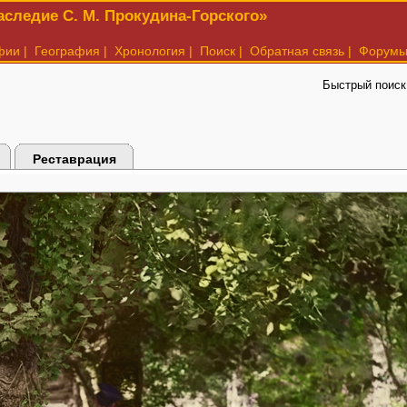
следие С. М. Прокудина-Горского»
фии
|
География
|
Хронология
|
Поиск
|
Обратная связь
|
Форум
Быстрый поиск
Реставрация