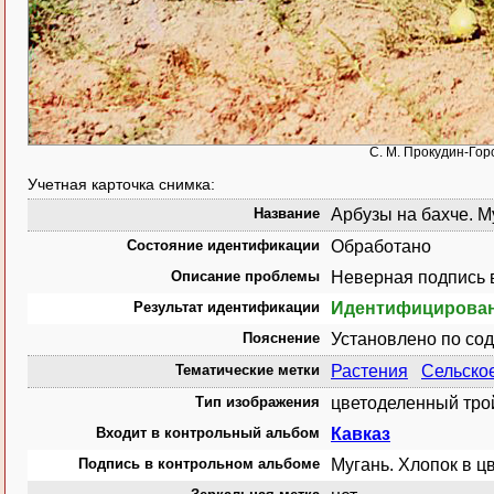
С. М. Прокудин-Гор
Учетная карточка снимка:
Название
Арбузы на бахче. М
Состояние идентификации
Обработано
Описание проблемы
Неверная подпись 
Результат идентификации
Идентифицирова
Пояснение
Установлено по со
Тематические метки
Растения
Сельско
Тип изображения
цветоделенный тро
Входит в контрольный альбом
Кавказ
Подпись в контрольном альбоме
Мугань. Хлопок в цве