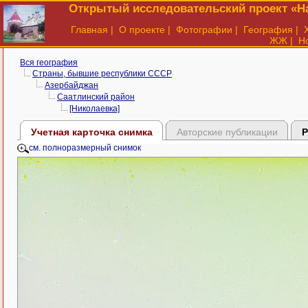
Открытый исследовательский проект «На
Главная
|
О проекте
|
Фотографии
|
География
|
ЖЖ
|
Н
Вся география
Страны, бывшие республики СССР
Азербайджан
Саатлинский район
[Николаевка]
Учетная карточка снимка
Авторские публикации
Р
см. полноразмерный снимок