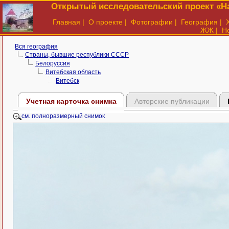
Открытый исследовательский проект «На
Главная
|
О проекте
|
Фотографии
|
География
|
ЖЖ
|
Н
Вся география
Страны, бывшие республики СССР
Белоруссия
Витебская область
Витебск
Учетная карточка снимка
Авторские публикации
см. полноразмерный снимок