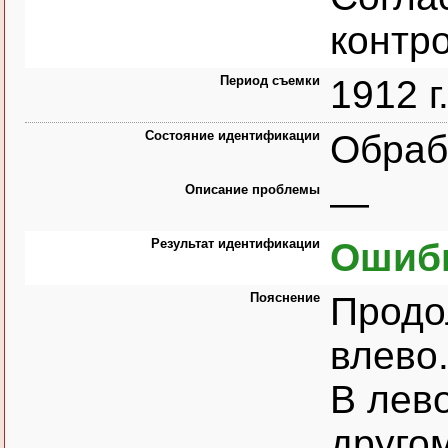
контр
Период съемки
1912 г
Состояние идентификации
Обраб
Описание проблемы
—
Результат идентификации
Ошибк
Пояснение
Прод
влево
В лево
друго