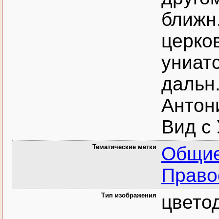
ближн
церков
униатс
дальн.
Антони
Вид с 
Тематические метки
Общие
Право
Тип изображения
цвето