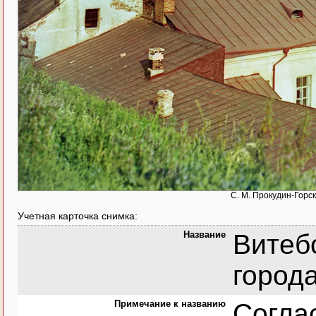
С. М. Прокудин-Горск
Учетная карточка снимка:
Название
Витеб
города.
Примечание к названию
Согла