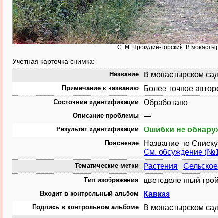
С. М. Прокудин-Горский. В монастыр
Учетная карточка снимка:
Название
В монастырском сад
Примечание к названию
Более точное авторс
Состояние идентификации
Обработано
Описание проблемы
—
Результат идентификации
Ошибки не обнар
Пояснение
Название по Списку 
См. обсуждение (№
Тематические метки
Растения
Сельское
Тип изображения
цветоделенный трой
Входит в контрольный альбом
Кавказ
Подпись в контрольном альбоме
В монастырском сад