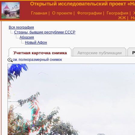
Открытый исследовательский проект «На
Главная
|
О проекте
|
Фотографии
|
География
|
ЖЖ
|
Н
Вся география
Страны, бывшие республики СССР
Абхазия
Новый Афон
Учетная карточка снимка
Авторские публикации
Р
см. полноразмерный снимок