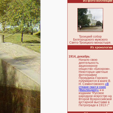
Из фото-коллекции
Троицкий собор
Белгородского мужского
Свято-Троицкого монастыря.
Из хронологии
:
1914, декабрь
Начало свою
деятельность
акционерное
общество «Биохром».
Некоторые цветные
фотографии
Прокудина-Горского
публикуются в книге В.
Н. Сементовского
«В
стране скал и озер
(Финляндия)»
и в
издании "Русское
народное искусство на
Второй Всероссийской
кустарной выставке в
Петрограде в 1913 г."