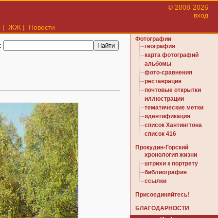
© 2008-2026
вход
ы
|
ЖЖ
|
Новости
Фотографии
:
география
карта фотографий
альбомы
фото-сравнения
реставрация
почтовые открытки
иллюстрации
тематические метки
идентификация
список Хантингтона
список 416
Прокудин-Горский
хронология жизни
штрихи к портрету
библиография
ссылки
Присоединяйтесь!
БЛАГОДАРНОСТИ