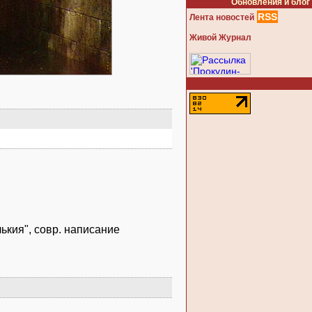
Обновления и блог
RSS
Лента новостей
Живой Журнал
ькия", совр. написание