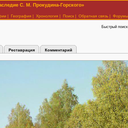
следие С. М. Прокудина-Горского»
фии
|
География
|
Хронология
|
Поиск
|
Обратная связь
|
Форум
Быстрый поиск
Реставрация
Комментарий