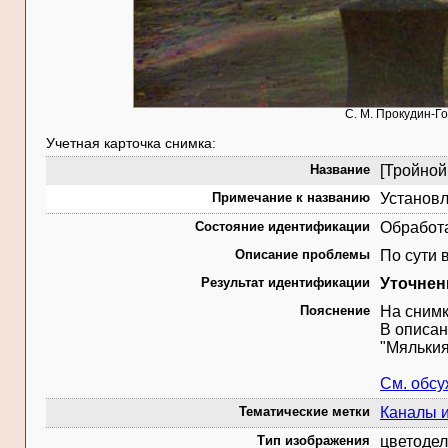
С. М. Прокудин-Г
Учетная карточка снимка:
Название
[Тройной
Примечание к названию
Установл
Состояние идентификации
Обработ
Описание проблемы
По сути 
Результат идентификации
Уточнен
Пояснение
На снимк
В описан
"Мялькия
См. обс
Тематические метки
Каналы 
Тип изображения
цветодел