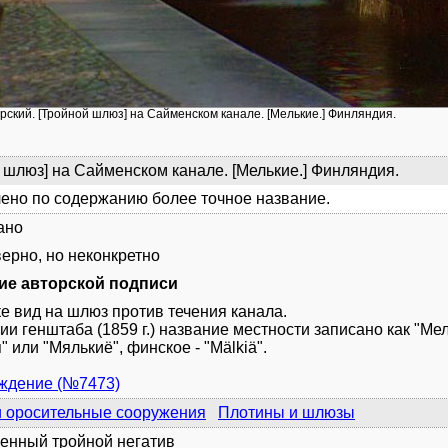
орский. [Тройной шлюз] на Сайменском канале. [Мелькие.] Финляндия.
 шлюз] на Сайменском канале. [Мелькие.] Финляндия.
ено по содержанию более точное название.
ано
верно, но неконкретно
ие авторской подписи
е вид на шлюз против течения канала.
ии генштаба (1859 г.) название местности записано как "Мел
" или "Мялькиё", финское - "Mälkiä".
уждение (№7473)
и оросительные сооружения
Плотины и шлюзы
енный тройной негатив