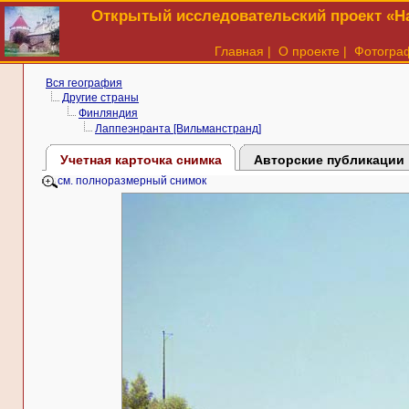
Открытый исследовательский проект «На
Главная
|
О проекте
|
Фотогра
Вся география
Другие страны
Финляндия
Лаппеэнранта [Вильманстранд]
Учетная карточка снимка
Авторские публикации
см. полноразмерный снимок