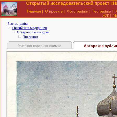
Открытый исследовательский проект «На
Главная
|
О проекте
|
Фотографии
|
География
|
ЖЖ
|
Н
Вся география
Российская Федерация
Ставропольский край
Пятигорск
Учетная карточка снимка
Авторские публи