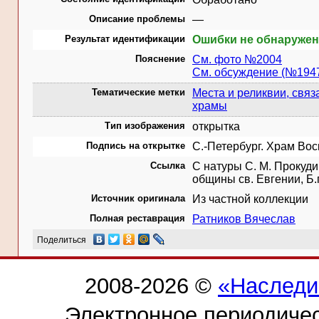
Описание проблемы
—
Результат идентификации
Ошибки не обнаруже
Пояснение
См. фото №2004
См. обсуждение (№194
Тематические метки
Места и реликвии, свя
храмы
Тип изображения
открытка
Подпись на открытке
С.-Петербург. Храм Вос
Ссылка
С натуры С. М. Прокуди
общины св. Евгении, Б.г
Источник оригинала
Из частной коллекции
Полная реставрация
Ратников Вячеслав
Поделиться
2008-2026 ©
«Наследи
Электронное периодиче