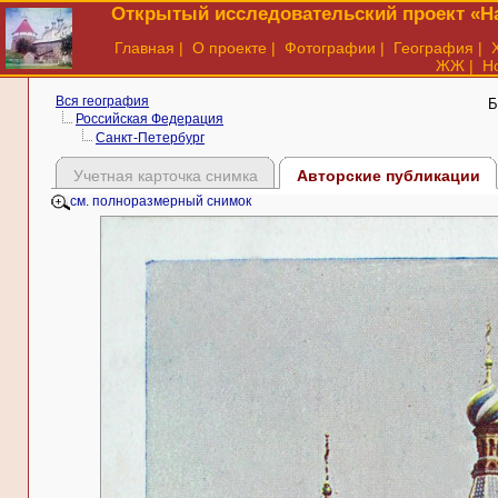
Открытый исследовательский проект «На
Главная
|
О проекте
|
Фотографии
|
География
|
ЖЖ
|
Н
Вся география
Б
Российская Федерация
Санкт-Петербург
Учетная карточка снимка
Авторские публикации
см. полноразмерный снимок