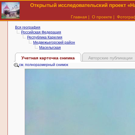
Открытый исследовательский проект «На
Главная
|
О проекте
|
Фотогра
Вся география
Российская Федерация
Республика Карелия
Медвежьегорский район
Масельгская
Учетная карточка снимка
Авторские публикации
см. полноразмерный снимок