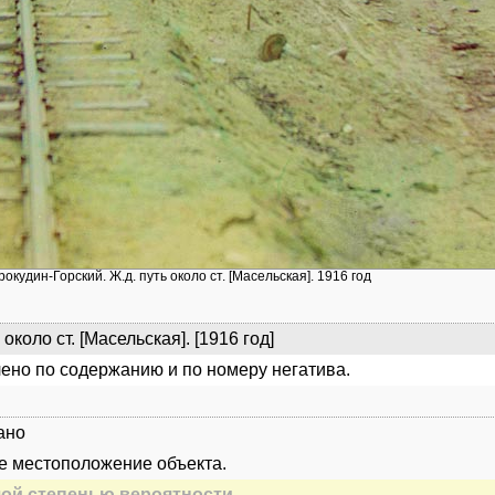
рокудин-Горский. Ж.д. путь около ст. [Масельская]. 1916 год
 около ст. [Масельская]. [1916 год]
ено по содержанию и по номеру негатива.
ано
е местоположение объекта.
ой степенью вероятности