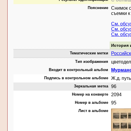
Пояснение
Снимок с
съемки к
См. обс
См. обс
См. обс
История 
Тематические метки
Российск
Тип изображения
цветодел
Входит в контрольный альбом
Мурманс
Подпись в контрольном альбоме
Ж.д. путь
Зеркальная метка
96
Номер на конверте
2094
Номер в альбоме
95
Лист в альбоме