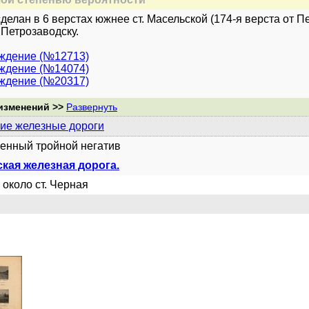
делан в 6 верстах южнее ст. Масельской (174-я верста от 
 Петрозаводску.
уждение (№12713)
уждение (№14074)
уждение (№20317)
изменений >>
Развернуть
ие железные дороги
енный тройной негатив
кая железная дорога.
 около ст. Черная