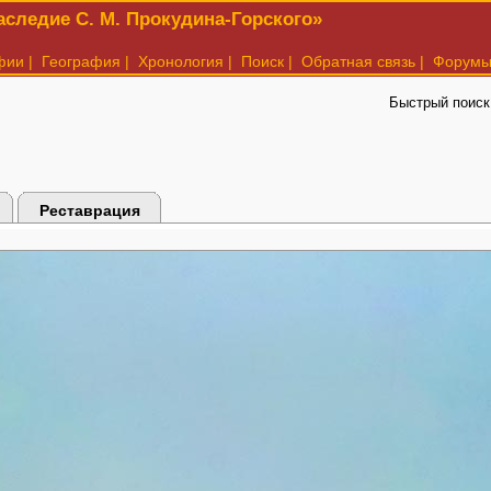
следие С. М. Прокудина-Горского»
фии
|
География
|
Хронология
|
Поиск
|
Обратная связь
|
Форум
Быстрый поиск
Реставрация