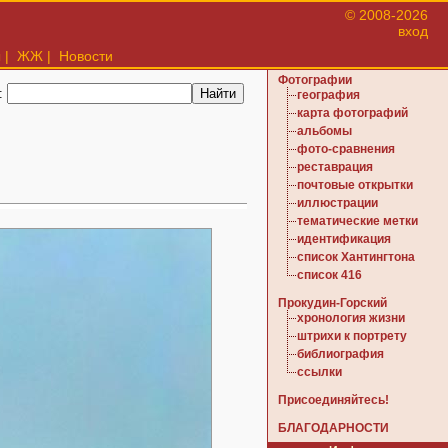
© 2008-2026
вход
ы
|
ЖЖ
|
Новости
Фотографии
:
география
карта фотографий
альбомы
фото-сравнения
реставрация
почтовые открытки
иллюстрации
тематические метки
идентификация
список Хантингтона
список 416
Прокудин-Горский
хронология жизни
штрихи к портрету
библиография
ссылки
Присоединяйтесь!
БЛАГОДАРНОСТИ