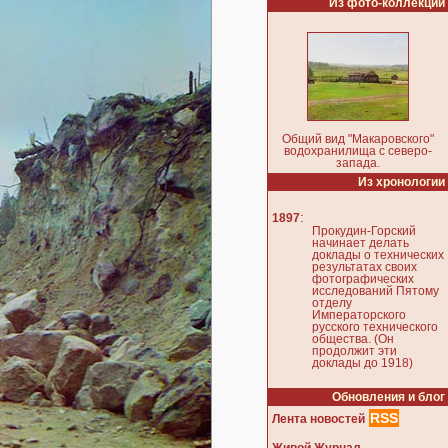
Из фото-коллекции
Общий вид "Макаровского"
водохранилища с северо-
запада.
Из хронологии
:
1897
Прокудин-Горский
начинает делать
доклады о технических
результатах своих
фотографических
исследований Пятому
отделу
Императорского
русского технического
общества. (Он
продолжит эти
доклады до 1918)
Обновления и блог
RSS
Лента новостей
Живой Журнал