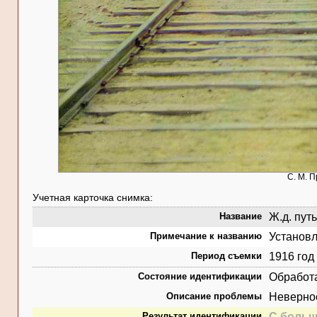
С. М. П
Учетная карточка снимка:
Название
Ж.д. путь
Примечание к названию
Установл
Период съемки
1916 год
Состояние идентификации
Обработ
Описание проблемы
Неверно
Результат идентификации
С больш