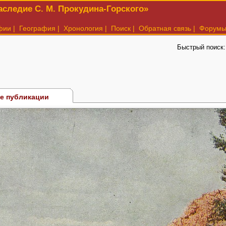
следие С. М. Прокудина-Горского»
фии
|
География
|
Хронология
|
Поиск
|
Обратная связь
|
Форум
Быстрый поиск
е публикации