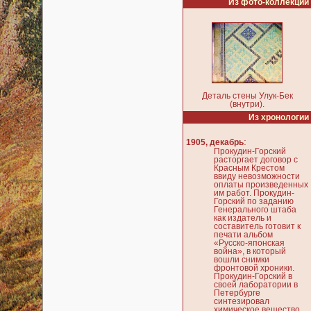
Из фото-коллекции
Деталь стены Улук-Бек
(внутри).
Из хронологии
:
1905, декабрь
Прокудин-Горский
расторгает договор с
Красным Крестом
ввиду невозможности
оплаты произведенных
им работ. Прокудин-
Горский по заданию
Генерального штаба
как издатель и
составитель готовит к
печати альбом
«Русско-японская
война», в который
вошли снимки
фронтовой хроники.
Прокудин-Горский в
своей лаборатории в
Петербурге
синтезировал
химическое вещество