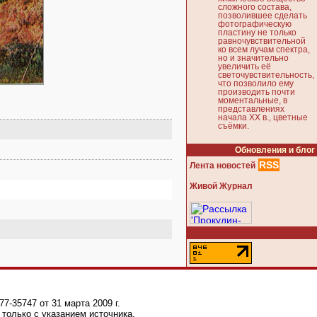
сложного состава,
позволившее сделать
фотографическую
пластину не только
равночувствительной
ко всем лучам спектра,
но и значительно
увеличить её
светочувствительность,
что позволило ему
производить почти
моментальные, в
представлениях
начала XX в., цветные
съёмки.
Обновления и блог
RSS
Лента новостей
Живой Журнал
-35747 от 31 марта 2009 г.
только с указанием источника.