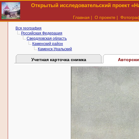
Открытый исследовательский проект «На
Главная
|
О проекте
|
Фотогра
Вся география
Российская Федерация
Свердловская область
Каменский район
Каменск-Уральский
Учетная карточка снимка
Авторски