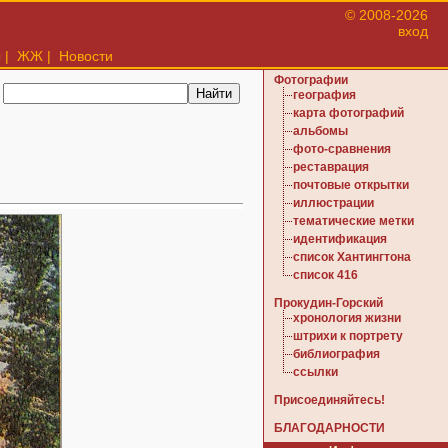
© 2008-2026
вход
ы
|
ЖЖ
|
Новости
Фотографии
:
география
карта фотографий
альбомы
фото-сравнения
реставрация
почтовые открытки
иллюстрации
тематические метки
идентификация
список Хантингтона
список 416
Прокудин-Горский
хронология жизни
штрихи к портрету
библиография
ссылки
Присоединяйтесь!
БЛАГОДАРНОСТИ