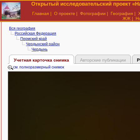
Открытый исследовательский проект «На
Главная
|
О проекте
|
Фотографии
|
География
|
ЖЖ
|
Н
Вся география
Российская Федерация
Пермский край
Чердынский район
Чердынь
Учетная карточка снимка
Авторские публикации
Р
см. полноразмерный снимок