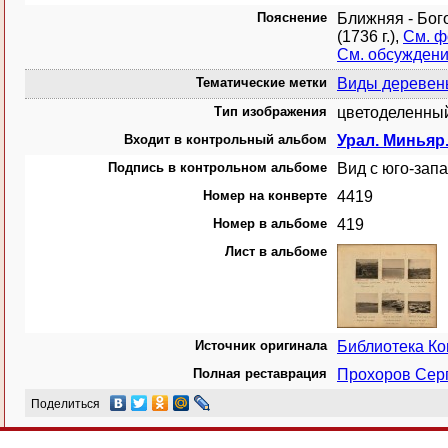
Пояснение
Ближняя - Бого
(1736 г.),
См. ф
См. обсужден
Тематические метки
Виды деревень
Тип изображения
цветоделенный
Входит в контрольный альбом
Урал. Миньяр
Подпись в контрольном альбоме
Вид с юго-зап
Номер на конверте
4419
Номер в альбоме
419
Лист в альбоме
Источник оригинала
Библиотека К
Полная реставрация
Прохоров Сер
Поделиться