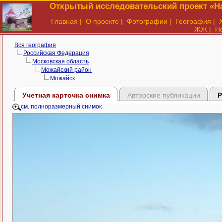
Открытый исследовательский проект «На
Главная
|
О проекте
|
Фотографии
|
География
|
ЖЖ
|
Н
Вся география
Российская Федерация
Московская область
Можайский район
Можайск
Учетная карточка снимка
Авторские публикации
Р
см. полноразмерный снимок