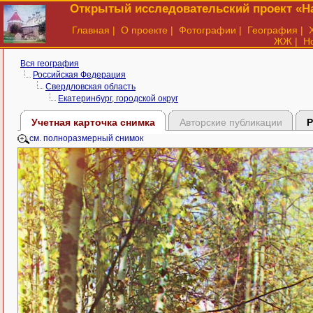
Открытый исследовательский проект «На
Главная
|
О проекте
|
Фотографии
|
География
|
ЖЖ
|
Н
Вся география
Российская Федерация
Свердловская область
Екатеринбург, городской округ
Учетная карточка снимка
Авторские публикации
Р
см. полноразмерный снимок