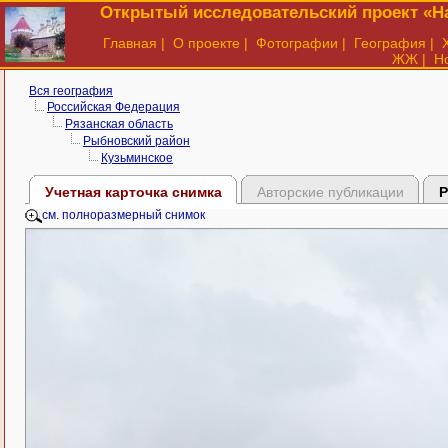
Открытый исследовательский проект «На
Главная
|
О проекте
|
Фотографии
|
География
|
ЖЖ
|
Н
Вся география
Российская Федерация
Рязанская область
Рыбновский район
Кузьминское
Учетная карточка снимка
Авторские публикации
Р
см. полноразмерный снимок