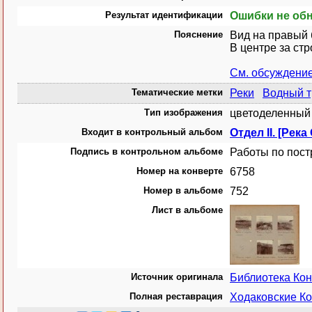
Результат идентификации
Ошибки не об
Пояснение
Вид на правый 
В центре за ст
См. обсуждени
Тематические метки
Реки
Водный т
Тип изображения
цветоделенный 
Входит в контрольный альбом
Отдел II. [Река
Подпись в контрольном альбоме
Работы по пост
Номер на конверте
6758
Номер в альбоме
752
Лист в альбоме
Источник оригинала
Библиотека Ко
Полная реставрация
Ходаковские Ко