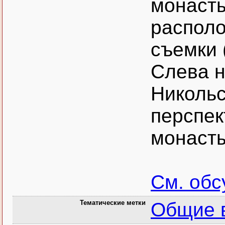
монасты
располо
съемки 
Слева н
Никольс
перспек
монаст
См. об
Тематические метки
Общие 