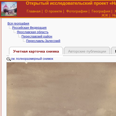
Открытый исследовательский проект «На
Главная
|
О проекте
|
Фотографии
|
География
|
ЖЖ
|
Н
Вся география
Российская Федерация
Ярославская область
Переславский район
Переславль-Залесский
Учетная карточка снимка
Авторские публикации
см. полноразмерный снимок