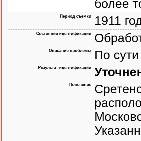
более т
Период съемки
1911 го
Состояние идентификации
Обрабо
Описание проблемы
По сути
Результат идентификации
Уточне
Пояснение
Сретенс
располо
Московс
Указанн