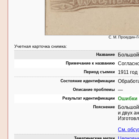
С. М. Прокудин-Г
Учетная карточка снимка:
Название
Большой 
Примечание к названию
Согласно
Период съемки
1911 год
Состояние идентификации
Обработ
Описание проблемы
—
Результат идентификации
Ошибки 
Пояснение
Большой 
и двух а
Изготовл
См. обс
Тематические метки
Церковн