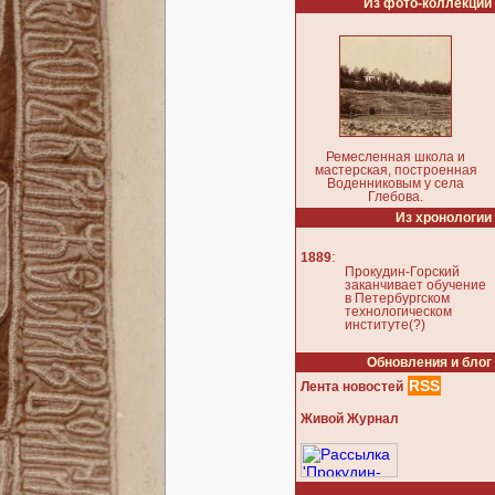
Из фото-коллекции
Ремесленная школа и
мастерская, построенная
Воденниковым у села
Глебова.
Из хронологии
:
1889
Прокудин-Горский
заканчивает обучение
в Петербургском
технологическом
институте(?)
Обновления и блог
RSS
Лента новостей
Живой Журнал