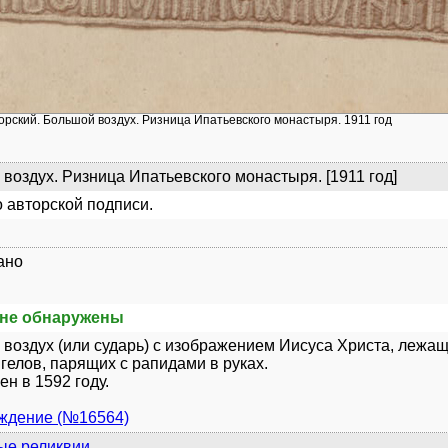
орский. Большой воздух. Ризница Ипатьевского монастыря. 1911 год
воздух. Ризница Ипатьевского монастыря. [1911 год]
 авторской подписи.
ано
не обнаружены
воздух (или сударь) с изображением Иисуса Христа, лежаще
нгелов, парящих с рапидами в руках.
ен в 1592 году.
уждение (№16564)
ые реликвии