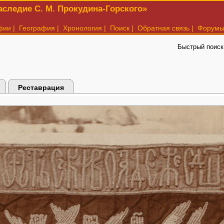
следие С. М. Прокудина-Горского»
фии
|
География
|
Хронология
|
Поиск
|
Обратная связь
|
Форум
Быстрый поиск
Реставрация