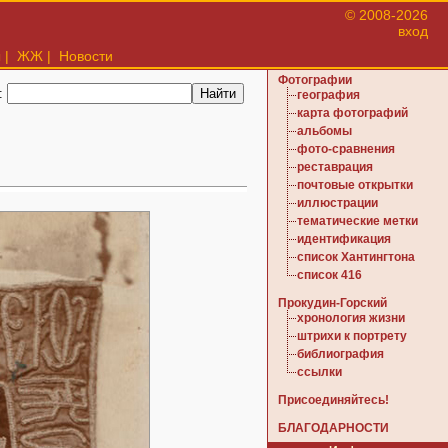
© 2008-2026
вход
ы
|
ЖЖ
|
Новости
Фотографии
:
география
карта фотографий
альбомы
фото-сравнения
реставрация
почтовые открытки
иллюстрации
тематические метки
идентификация
список Хантингтона
список 416
Прокудин-Горский
хронология жизни
штрихи к портрету
библиография
ссылки
Присоединяйтесь!
БЛАГОДАРНОСТИ