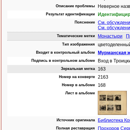
Описание проблемы
Неверное назв
Результат идентификации
Идентифици
Пояснение
См. обсужден
См. обсужден
Тематические метки
Монастыри
П
Тип изображения
цветоделенный
Входит в контрольный альбом
Мурманская ж
Подпись в контрольном альбоме
Вход в Троицк
Зеркальная метка
163
Номер на конверте
2163
Номер в альбоме
168
Лист в альбоме
Источник оригинала
Библиотека К
Полная реставрация
Прохоров Сер