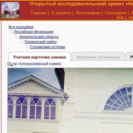
Открытый исследовательский проект «На
Главная
|
О проекте
|
Фотографии
|
География
|
ЖЖ
|
Н
Вся география
Российская Федерация
Архангельская область
Приморский район
Соловецкие острова
Учетная карточка снимка
Авторские публикации
Р
см. полноразмерный снимок