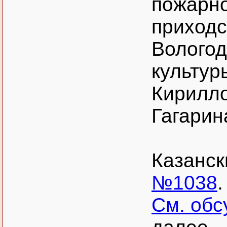
пожарно
приходс
Вологод
культуры
Кирилло
Гагарина
Казанск
№1038
.
См. обс