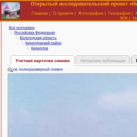
Открытый исследовательский проект «На
Главная
|
О проекте
|
Фотографии
|
География
|
ЖЖ
|
Н
Вся география
Российская Федерация
Вологодская область
Кирилловский район
Кириллов
Учетная карточка снимка
Авторские публикации
см. полноразмерный снимок