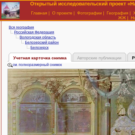
Открытый исследовательский проект «На
Главная
|
О проекте
|
Фотографии
|
География
|
ЖЖ
|
Н
Вся география
Российская Федерация
Вологодская область
Белозерский район
Белозерск
Учетная карточка снимка
Авторские публикации
Р
см. полноразмерный снимок