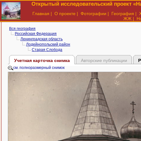
Открытый исследовательский проект «На
Главная
|
О проекте
|
Фотографии
|
География
|
ЖЖ
|
Н
Вся география
Российская Федерация
Ленинградская область
Лодейнопольский район
Старая Слобода
Учетная карточка снимка
Авторские публикации
Р
см. полноразмерный снимок