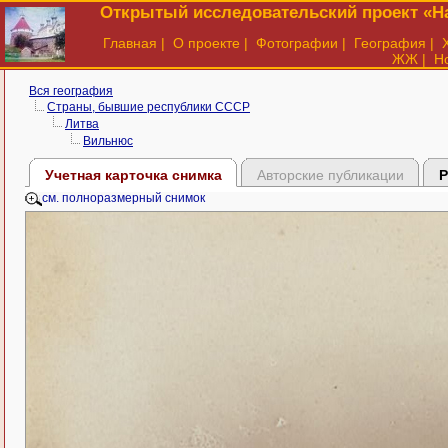
Открытый исследовательский проект «На
Главная
|
О проекте
|
Фотографии
|
География
|
ЖЖ
|
Н
Вся география
Страны, бывшие республики СССР
Литва
Вильнюс
Учетная карточка снимка
Авторские публикации
Р
см. полноразмерный снимок