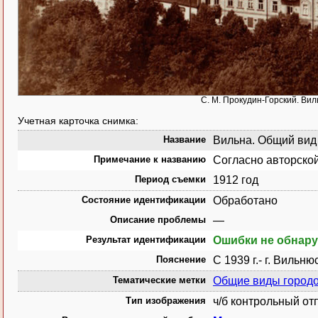
С. М. Прокудин-Горский. Вил
Учетная карточка снимка:
Название
Вильна. Общий вид с
Примечание к названию
Согласно авторской
Период съемки
1912 год
Состояние идентификации
Обработано
Описание проблемы
—
Результат идентификации
Ошибки не обнар
Пояснение
С 1939 г.- г. Вильнюс
Тематические метки
Общие виды город
Тип изображения
ч/б контрольный от