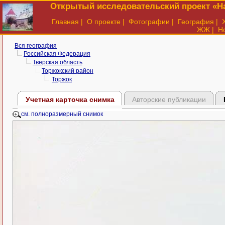
Открытый исследовательский проект «На
Главная
|
О проекте
|
Фотографии
|
География
|
ЖЖ
|
Н
Вся география
Российская Федерация
Тверская область
Торжокский район
Торжок
Учетная карточка снимка
Авторские публикации
см. полноразмерный снимок