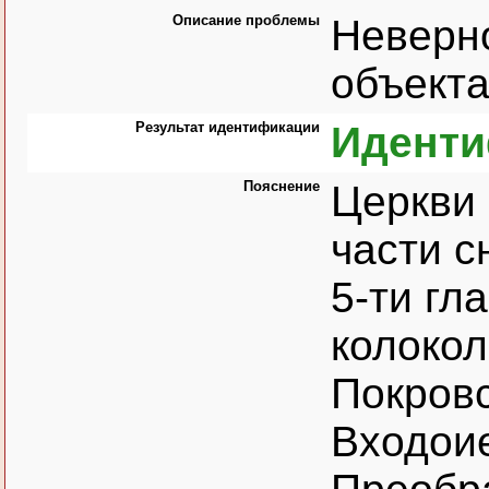
Описание проблемы
Неверн
объекта
Результат идентификации
Идент
Пояснение
Церкви 
части с
5-ти гл
колокол
Покровс
Входои