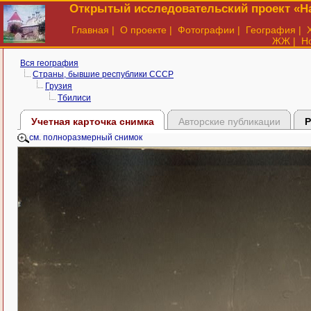
Открытый исследовательский проект «На
Главная
|
О проекте
|
Фотографии
|
География
|
ЖЖ
|
Н
Вся география
Страны, бывшие республики СССР
Грузия
Тбилиси
Учетная карточка снимка
Авторские публикации
Р
см. полноразмерный снимок