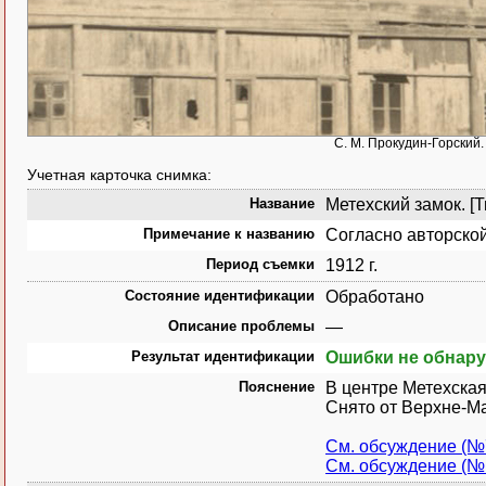
С. М. Прокудин-Горский. 
Учетная карточка снимка:
Название
Метехский замок. [Ти
Примечание к названию
Согласно авторской
Период съемки
1912 г.
Состояние идентификации
Обработано
Описание проблемы
—
Результат идентификации
Ошибки не обнар
Пояснение
В центре Метехская
Снято от Верхне-Ма
См. обсуждение (№
См. обсуждение (№