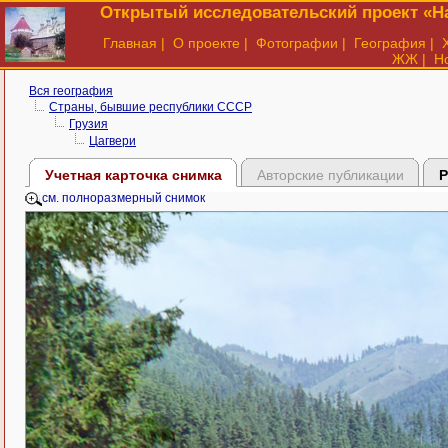
Открытый исследовательский проект «На
Главная
|
О проекте
|
Фотографии
|
География
|
ЖЖ
|
Н
Вся география
Страны, бывшие республики СССР
Грузия
Цагвери
Учетная карточка снимка
Авторские публикации
Р
см. полноразмерный снимок