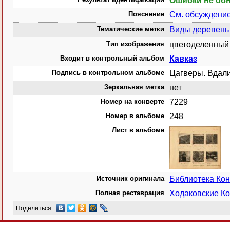
Ошибки не об
Пояснение
См. обсуждени
Тематические метки
Виды деревень 
Тип изображения
цветоделенный 
Входит в контрольный альбом
Кавказ
Подпись в контрольном альбоме
Цагверы. Вдали
Зеркальная метка
нет
Номер на конверте
7229
Номер в альбоме
248
Лист в альбоме
Источник оригинала
Библиотека Ко
Полная реставрация
Ходаковские Ко
Поделиться