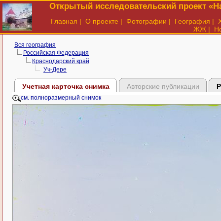
Открытый исследовательский проект «На
Главная
|
О проекте
|
Фотографии
|
География
|
ЖЖ
|
Н
Вся география
Российская Федерация
Краснодарский край
Уч-Дере
Учетная карточка снимка
Авторские публикации
Р
см. полноразмерный снимок