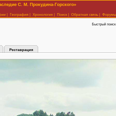
следие С. М. Прокудина-Горского»
фии
|
География
|
Хронология
|
Поиск
|
Обратная связь
|
Форум
Быстрый поиск
Реставрация