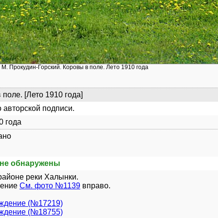
 М. Прокудин-Горский. Коровы в поле. Лето 1910 года
 поле. [Лето 1910 года]
 авторской подписи.
0 года
ано
не обнаружены
районе реки Халынки.
жение
См. фото №1139
вправо.
уждение (№17219)
уждение (№18755)