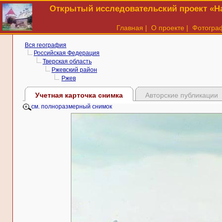
Открытый исследовательский проект «На
Главная
|
О проекте
|
Фотогра
Вся география
Российская Федерация
Тверская область
Ржевский район
Ржев
Учетная карточка снимка
Авторские публикации
см. полноразмерный снимок