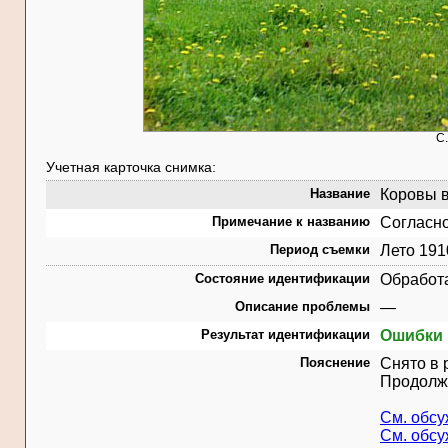
С.
Учетная карточка снимка:
Название
Коровы в
Примечание к названию
Согласно
Период съемки
Лето 191
Состояние идентификации
Обработ
Описание проблемы
—
Результат идентификации
Ошибки 
Пояснение
Снято в 
Продол
См. обс
См. обс