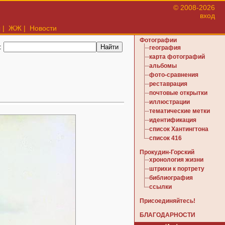
© 2008-2026
вход
ы
|
ЖЖ
|
Новости
Фотографии
:
география
карта фотографий
альбомы
фото-сравнения
реставрация
почтовые открытки
иллюстрации
тематические метки
идентификация
список Хантингтона
список 416
Прокудин-Горский
хронология жизни
штрихи к портрету
библиография
ссылки
Присоединяйтесь!
БЛАГОДАРНОСТИ