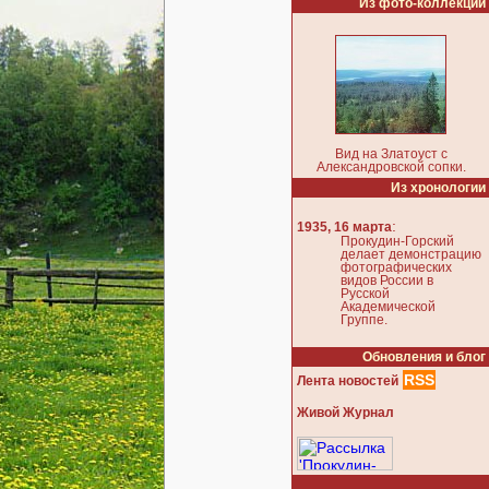
Из фото-коллекции
Вид на Златоуст с
Александровской сопки.
Из хронологии
:
1935, 16 марта
Прокудин-Горский
делает демонстрацию
фотографических
видов России в
Русской
Академической
Группе.
Обновления и блог
RSS
Лента новостей
Живой Журнал