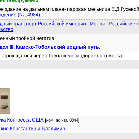
не обнаружены
е здание на дальнем плане- паровая мельница Е.Д.Гусевой
уждение (№14984)
дный транспорт Российской империи
Мосты
Российские 
льство
енный тройной негатив
дел III. Камско-Тобольский водный путь.
строющагося через Тобол железнодорожного моста.
ека Конгресса США
[ном. по кат. 0844]
кие Константин и Владимир