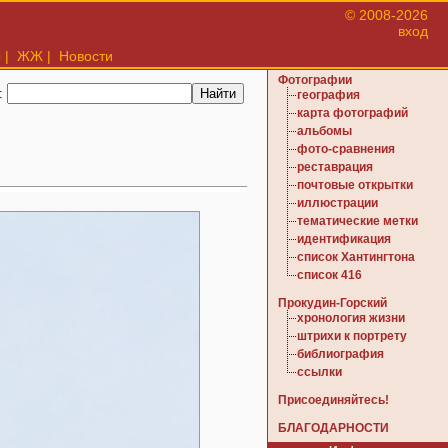
© 2008-2026
вход
ы
|
ЖЖ
|
Новости
Фотографии
:
география
карта фотографий
альбомы
фото-сравнения
реставрация
почтовые открытки
иллюстрации
тематические метки
идентификация
список Хантингтона
список 416
Прокудин-Горский
хронология жизни
штрихи к портрету
библиография
ссылки
Присоединяйтесь!
БЛАГОДАРНОСТИ