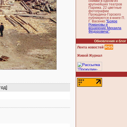
снимки в одном из
крупнейших театров
Парижа. 22 цветные
фотографии
Прокудина-Горского
публикуются в книге П.
Г. Васенко
"Бояре
Романовы и
воцарение Михаила
Фёдоровича"
.
Обновления и блог
RSS
Лента новостей
Живой Журнал
год]