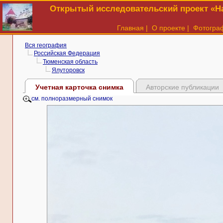
Открытый исследовательский проект «На
Главная
|
О проекте
|
Фотогра
Вся география
Российская Федерация
Тюменская область
Ялуторовск
Учетная карточка снимка
Авторские публикации
см. полноразмерный снимок