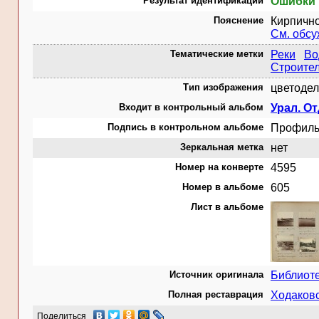
Результат идентификации
Ошибки 
Пояснение
Кирпично
См. обс
Тематические метки
Реки
Во
Строите
Тип изображения
цветодел
Входит в контрольный альбом
Урал. От
Подпись в контрольном альбоме
Профиль 
Зеркальная метка
нет
Номер на конверте
4595
Номер в альбоме
605
Лист в альбоме
Источник оригинала
Библиот
Полная реставрация
Ходаковс
Поделиться