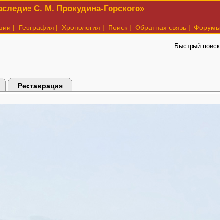
следие С. М. Прокудина-Горского»
фии
|
География
|
Хронология
|
Поиск
|
Обратная связь
|
Форум
Быстрый поиск
Реставрация