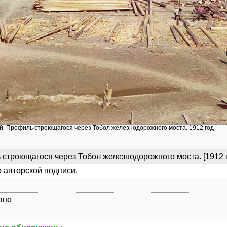
ий. Профиль строющагося через Тобол железнодорожного моста. 1912 год
строющагося через Тобол железнодорожного моста. [1912 
 авторской подписи.
ано