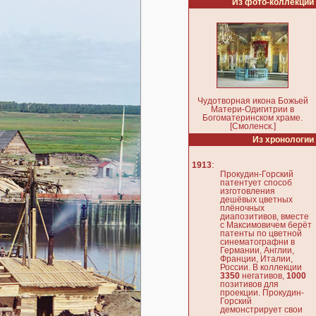
Из фото-коллекции
Чудотворная икона Божьей
Матери-Одигитрии в
Богоматеринском храме.
[Смоленск.]
Из хронологии
:
1913
Прокудин-Горский
патентует способ
изготовления
дешёвых цветных
плёночных
диапозитивов, вместе
с Максимовичем берёт
патенты по цветной
синематографни в
Германии, Англии,
Франции, Италии,
России. В коллекции
3350
негативов,
1000
позитивов для
проекции. Прокудин-
Горский
демонстрирует свои