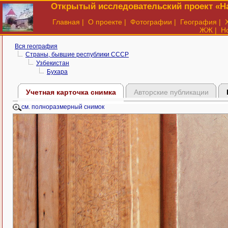
Открытый исследовательский проект «На
Главная
|
О проекте
|
Фотографии
|
География
|
ЖЖ
|
Н
Вся география
Страны, бывшие республики СССР
Узбекистан
Бухара
Учетная карточка снимка
Авторские публикации
см. полноразмерный снимок