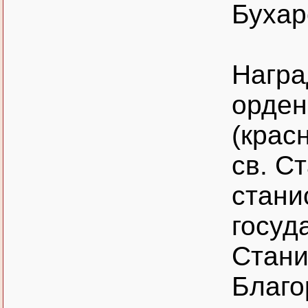
Бухар
Награ
орден
(крас
св. С
стани
госуд
Стани
Благо