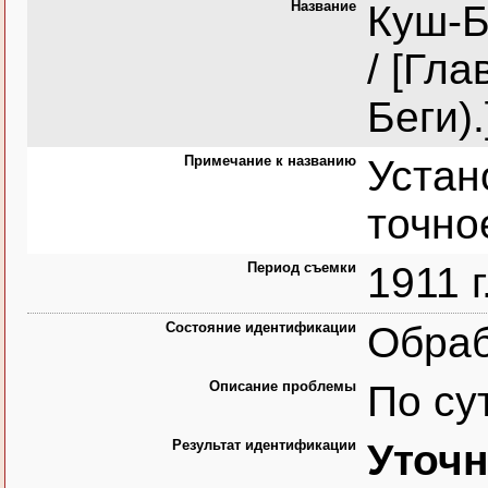
Название
Куш-Б
/ [Гл
Беги).]
Примечание к названию
Устан
точно
Период съемки
1911 г
Состояние идентификации
Обра
Описание проблемы
По су
Результат идентификации
Уточн