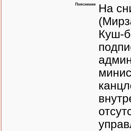
Пояснение
На сн
(Мирз
Куш-б
подпи
админ
минис
канцл
внутр
отсут
управ