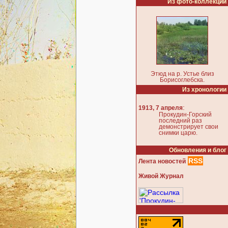
Из фото-коллекции
Этюд на р. Устье близ
Борисоглебска.
Из хронологии
:
1913, 7 апреля
Прокудин-Горский
последний раз
демонстрирует свои
снимки царю.
Обновления и блог
RSS
Лента новостей
Живой Журнал