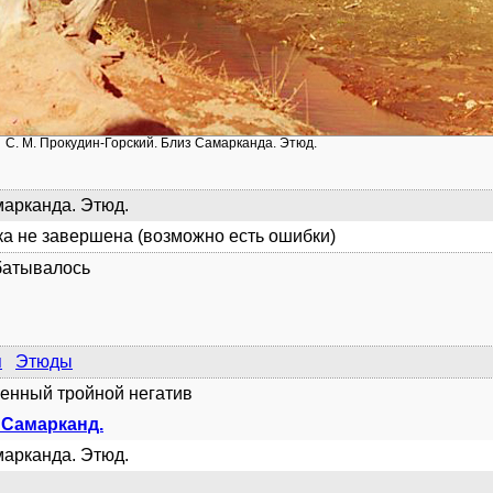
С. М. Прокудин-Горский. Близ Самарканда. Этюд.
арканда. Этюд.
а не завершена (возможно есть ошибки)
батывалось
я
Этюды
енный тройной негатив
. Самарканд.
арканда. Этюд.