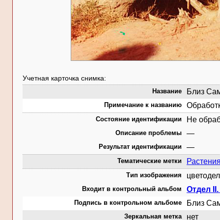
Учетная карточка снимка:
Название
Близ Сам
Примечание к названию
Обработк
Состояние идентификации
Не обра
Описание проблемы
—
Результат идентификации
—
Тематические метки
Растени
Тип изображения
цветодел
Входит в контрольный альбом
Отдел II
Подпись в контрольном альбоме
Близ Сам
Зеркальная метка
нет