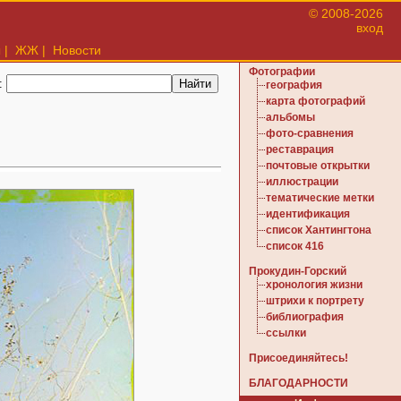
© 2008-2026
вход
ы
|
ЖЖ
|
Новости
Фотографии
:
география
карта фотографий
альбомы
фото-сравнения
реставрация
почтовые открытки
иллюстрации
тематические метки
идентификация
список Хантингтона
список 416
Прокудин-Горский
хронология жизни
штрихи к портрету
библиография
ссылки
Присоединяйтесь!
БЛАГОДАРНОСТИ