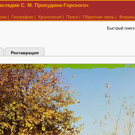
следие С. М. Прокудина-Горского»
фии
|
География
|
Хронология
|
Поиск
|
Обратная связь
|
Форум
Быстрый поиск
Реставрация