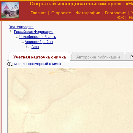
Открытый исследовательский проект «На
Главная
|
О проекте
|
Фотографии
|
География
|
ЖЖ
|
Н
Вся география
Российская Федерация
Челябинская область
Ашинский район
Аша
Учетная карточка снимка
Авторские публикации
Р
см. полноразмерный снимок