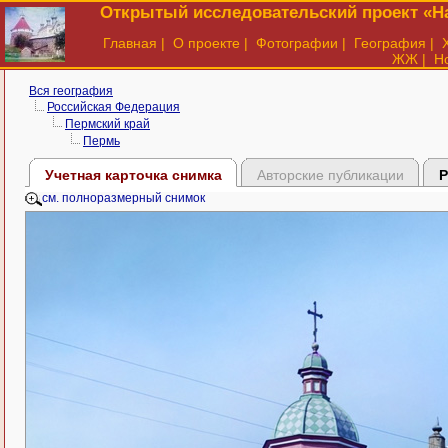
Открытый исследовательский проект «На
Главная
|
О проекте
|
Фотографии
|
География
|
ЖЖ
|
Н
Вся география
Российская Федерация
Пермский край
Пермь
Учетная карточка снимка
Авторские публикации
Р
см. полноразмерный снимок