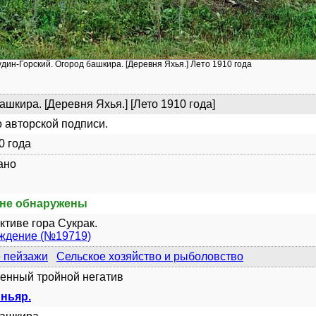
удин-Горский. Огород башкира. [Деревня Яхья.] Лето 1910 года
ашкира. [Деревня Яхья.] [Лето 1910 года]
 авторской подписи.
0 года
ано
не обнаружены
ктиве гора Сукрак.
уждение (№19719)
 пейзажи
Сельское хозяйство и рыболовство
енный тройной негатив
иньяр.