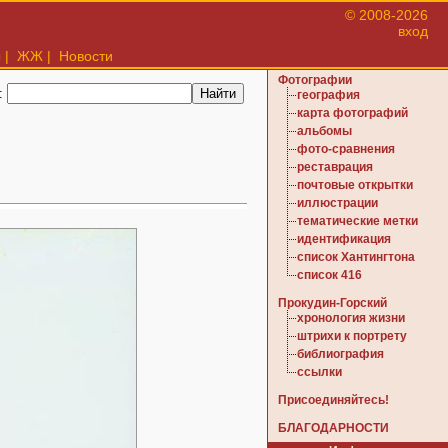
© 2008-2026
вход
ы
|
ЖЖ
|
Новости
Фотографии
:
география
карта фотографий
альбомы
фото-сравнения
реставрация
почтовые открытки
иллюстрации
тематические метки
идентификация
список Хантингтона
список 416
Прокудин-Горский
хронология жизни
штрихи к портрету
библиография
ссылки
Присоединяйтесь!
БЛАГОДАРНОСТИ