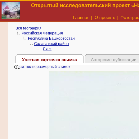
Открытый исследовательский проект «На
Главная
|
О проекте
|
Фотогра
Вся география
Российская Федерация
Республика Башкортостан
Салаватский район
Яхья
Учетная карточка снимка
Авторские публикации
см. полноразмерный снимок