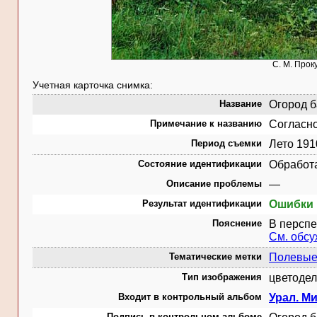
С. М. Прок
Учетная карточка снимка:
Название
Огород б
Примечание к названию
Согласно
Период съемки
Лето 191
Состояние идентификации
Обработ
Описание проблемы
—
Результат идентификации
Ошибки 
Пояснение
В перспе
См. обс
Тематические метки
Полевые
Тип изображения
цветодел
Входит в контрольный альбом
Урал. М
Подпись в контрольном альбоме