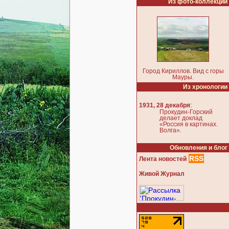
Из фото-коллекции
Город Кириллов. Вид с горы
Мауры.
Из хронологии
:
1931, 28 декабря
Прокудин-Горский
делает доклад
«Россия в картинах.
Волга».
Обновления и блог
RSS
Лента новостей
Живой Журнал