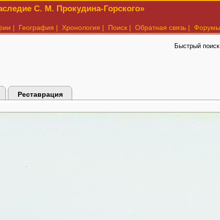
следие С. М. Прокудина-Горского»
фии
|
География
|
Хронология
|
Поиск
|
Обратная связь
|
Форум
Быстрый поиск
Реставрация