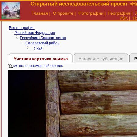
Открытый исследовательский проект «На
Главная
|
О проекте
|
Фотографии
|
География
|
ЖЖ
|
Н
Вся география
Российская Федерация
Республика Башкортостан
Салаватский район
Яхья
Учетная карточка снимка
Авторские публикации
Р
см. полноразмерный снимок