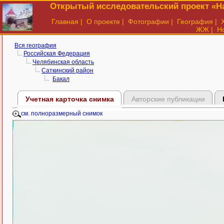
Открытый исследовательский проект «На
Главная
|
О проекте
|
Фотографии
|
География
|
ЖЖ
|
Н
Вся география
Российская Федерация
Челябинская область
Саткинский район
Бакал
Учетная карточка снимка
Авторские публикации
см. полноразмерный снимок