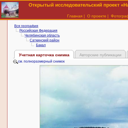
Открытый исследовательский проект «На
Главная
|
О проекте
|
Фотогра
Вся география
Российская Федерация
Челябинская область
Саткинский район
Бакал
Учетная карточка снимка
Авторские публикации
см. полноразмерный снимок