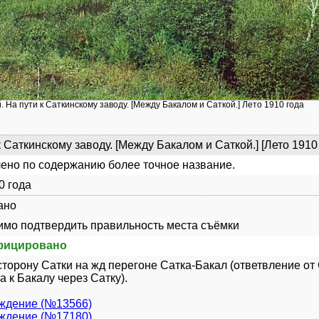
. На пути к Саткинскому заводу. [Между Бакалом и Саткой.] Лето 1910 года
к Саткинскому заводу. [Между Бакалом и Саткой.] [Лето 1910
ено по содержанию более точное название.
0 года
ано
мо подтвердить правильность места съёмки
фицировано
сторону Сатки на жд перегоне Сатка-Бакал (ответвление от
 к Бакалу через Сатку).
уждение (№13566)
уждение (№17180)