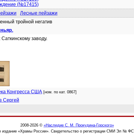
уждение (№17415)
пейзажи
Лесные пейзажи
енный тройной негатив
иньяр.
к Саткинскому заводу.
ека Конгресса США
[ном. по кат. 0867]
в Сергей
2008-2026 ©
«Наследие С. М. Прокудина-Горского»
 издание «Храмы России». Свидетельство о регистрации СМИ Эл № ФС77