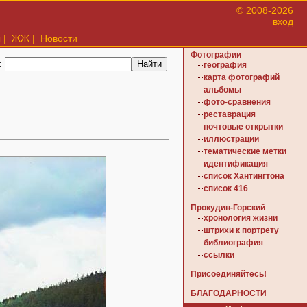
© 2008-2026
вход
ы
|
ЖЖ
|
Новости
Фотографии
:
география
карта фотографий
альбомы
фото-сравнения
реставрация
почтовые открытки
иллюстрации
тематические метки
идентификация
список Хантингтона
список 416
Прокудин-Горский
хронология жизни
штрихи к портрету
библиография
ссылки
Присоединяйтесь!
БЛАГОДАРНОСТИ