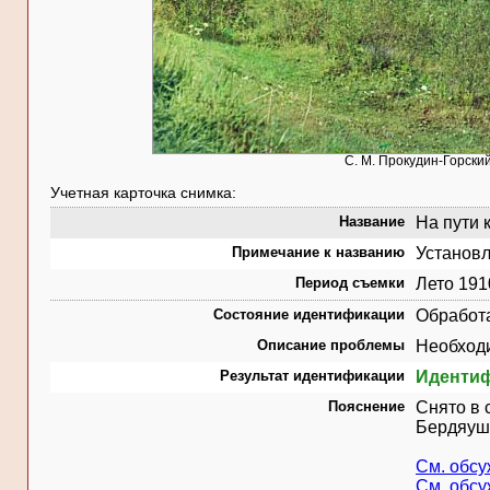
С. М. Прокудин-Горский
Учетная карточка снимка:
Название
На пути 
Примечание к названию
Установл
Период съемки
Лето 191
Состояние идентификации
Обработ
Описание проблемы
Необходи
Результат идентификации
Иденти
Пояснение
Снято в 
Бердяуша
См. обс
См. обс