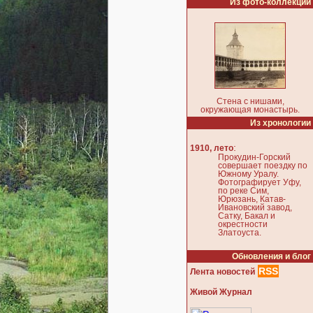
Из фото-коллекции
Стена с нишами,
окружающая монастырь.
Из хронологии
:
1910, лето
Прокудин-Горский
совершает поездку по
Южному Уралу.
Фотографирует Уфу,
по реке Сим,
Юрюзань, Катав-
Ивановский завод,
Сатку, Бакал и
окрестности
Златоуста.
Обновления и блог
RSS
Лента новостей
Живой Журнал