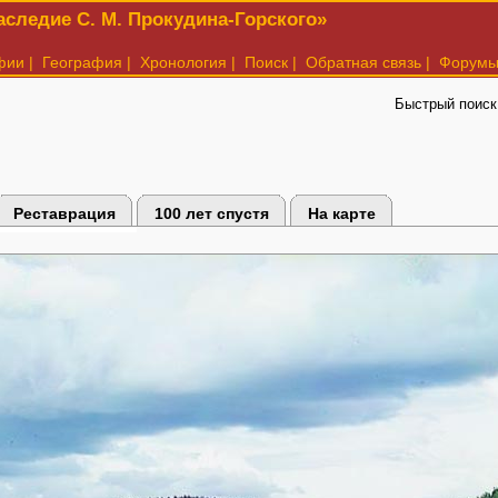
следие С. М. Прокудина-Горского»
фии
|
География
|
Хронология
|
Поиск
|
Обратная связь
|
Форум
Быстрый поиск
Реставрация
100 лет спустя
На карте